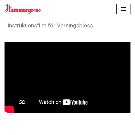
Hoppa
till
Instruktionsfilm för Varningsbloss.
innehåll